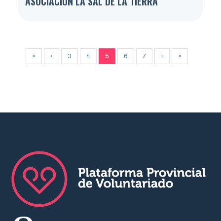
ASOCIACIÓN LA SAL DE LA TIERRA
«
‹
3
4
5
6
7
›
»