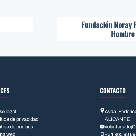
Fundación Noray 
Hombre 
ACES
CONTACTO
so legal
Avda. Federic
ítica de privacidad
ALICANTE
ítica de cookies
voluntariado@
pa web
+34
965 98 89