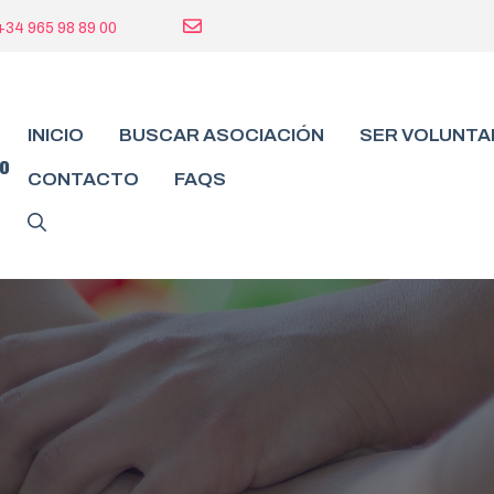
+34 965 98 89 00
INICIO
BUSCAR ASOCIACIÓN
SER VOLUNTA
do
CONTACTO
FAQS