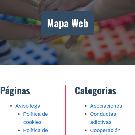
Mapa Web
Páginas
Categorias
Aviso legal
Asociaciones
Política de
Conductas
cookies
adictivas
Política de
Cooperación