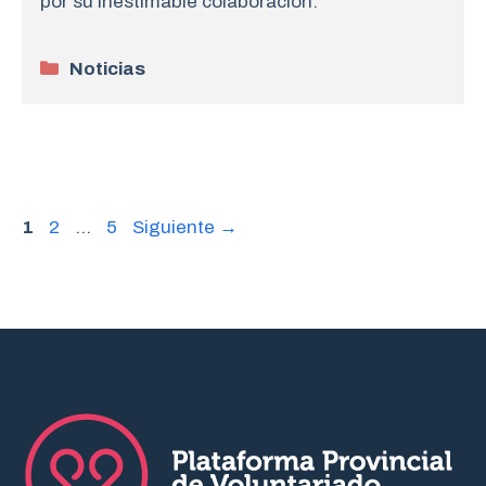
por su inestimable colaboración.
Categorías
Noticias
Página
Página
Página
1
2
…
5
Siguiente
→