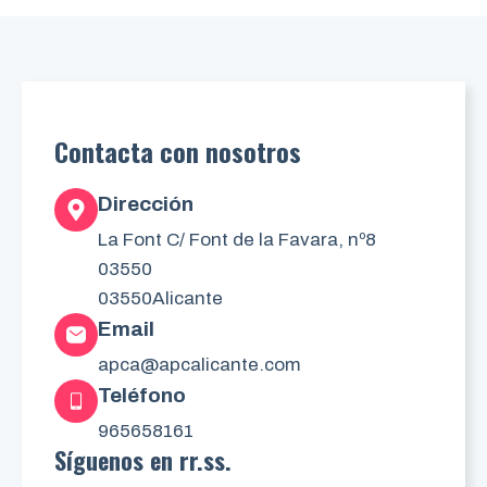
Contacta con nosotros
Dirección
La Font C/ Font de la Favara, nº8
03550
03550
Alicante
Email
apca@apcalicante.com
Teléfono
965658161
Síguenos en rr.ss.