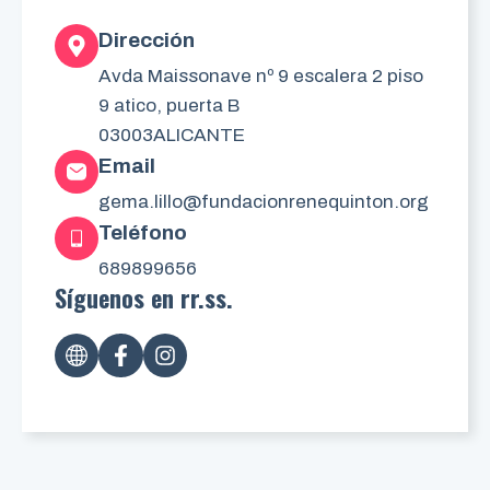
Dirección
Avda Maissonave nº 9 escalera 2 piso
9 atico, puerta B
03003
ALICANTE
Email
gema.lillo@fundacionrenequinton.org
Teléfono
689899656
Síguenos en rr.ss.