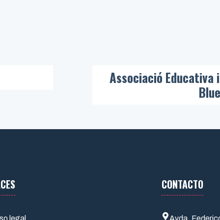
Associació Educativa i
Blue
ACES
CONTACTO
so legal
Avda. Federic