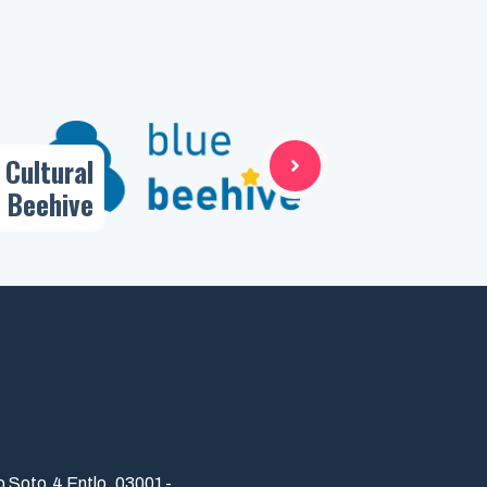
 Cultural
 Beehive
o Soto,4 Entlo. 03001-