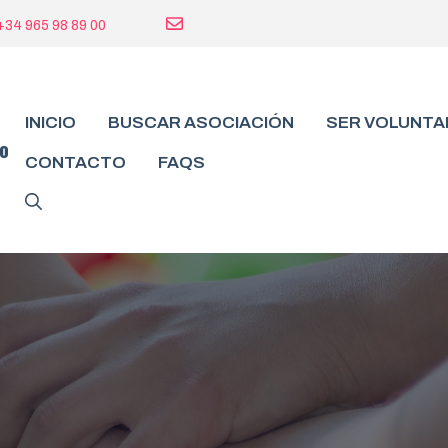
+34 965 98 89 00
INICIO
BUSCAR ASOCIACIÓN
SER VOLUNTA
do
CONTACTO
FAQS