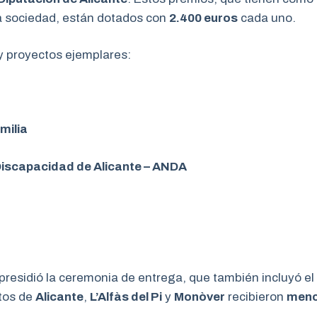
a sociedad, están dotados con
2.400 euros
cada uno.
y proyectos ejemplares:
milia
Discapacidad de Alicante – ANDA
 presidió la ceremonia de entrega, que también incluyó e
ntos de
Alicante
,
L’Alfàs del Pi
y
Monòver
recibieron
menc