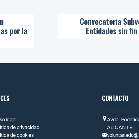
ón
Convocatoria Subv
as por la
Entidades sin fin
ACES
CONTACTO
so legal
Avda. Federic
ítica de privacidad
ALICANTE
ítica de cookies
voluntariado@