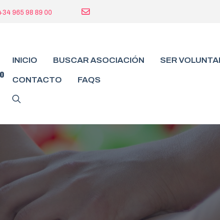
+34 965 98 89 00
INICIO
BUSCAR ASOCIACIÓN
SER VOLUNTA
do
CONTACTO
FAQS