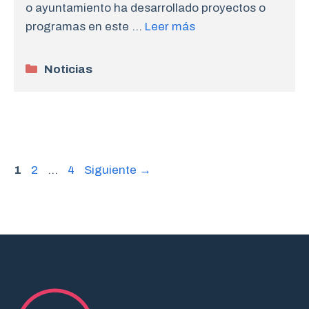
o ayuntamiento ha desarrollado proyectos o
programas en este …
Leer más
Categorías
Noticias
Página
Página
Página
1
2
…
4
Siguiente
→