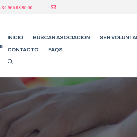
+34 965 98 89 00
INICIO
BUSCAR ASOCIACIÓN
SER VOLUNTA
do
CONTACTO
FAQS