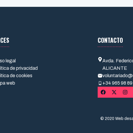
ACES
CONTACTO
so legal
Avda. Federic
ítica de privacidad
ALICANTE
ítica de cookies
voluntariado@
pa web
+34
965 98 89
© 2020 Web desar