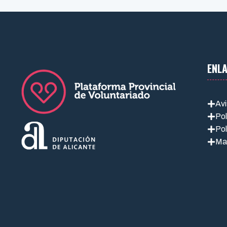
ENL
Avi
Pol
Pol
Ma